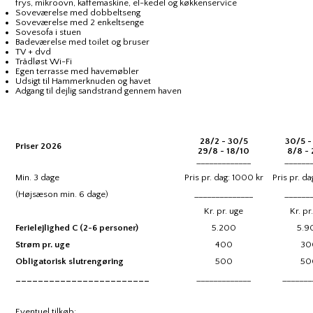
frys, mikroovn, kaffemaskine, el-kedel og køkkenservice
Soveværelse med dobbeltseng
Soveværelse med 2 enkeltsenge
Sovesofa i stuen
Badeværelse med toilet og bruser
TV + dvd
Trådløst Wi-Fi
Egen terrasse med havemøbler
Udsigt til Hammerknuden og havet
Adgang til dejlig sandstrand gennem haven
28/2 - 30/5
30/5 -
Priser 2026
29/8 - 18/10
8/8 -
_____________
______
Min. 3 dage
Pris pr. dag: 1000 kr
Pris pr. d
(Højsæson min. 6 dage)
______________
______
Kr. pr. uge
Kr. pr
Ferielejlighed C (2-6 personer)
5.200
5.9
Strøm pr. uge
400
30
Obligatorisk slutrengøring
500
50
________________________
_____________
_______
Eventuel tilkøb: